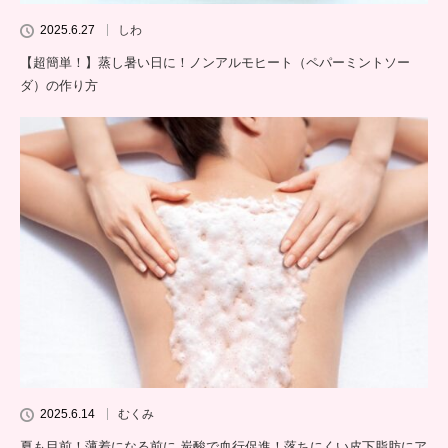
2025.6.27
しわ
【超簡単！】蒸し暑い日に！ノンアルモヒート（ペパーミントソー
ダ）の作り方
2025.6.14
むくみ
夏も目前！薄着になる前に 炭酸で血行促進！落ちにくい皮下脂肪にア