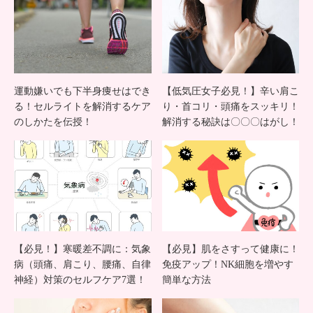
た！
外と
【食
簡
いし
単！
運動嫌いでも下半身痩せはでき
【低気圧女子必見！】辛い肩こ
る！セルライトを解消するケア
り・首コリ・頭痛をスッキリ！
ばり
自分
のしかたを伝授！
解消する秘訣は〇〇〇はがし！
解
でで
消！
きる
小顔
効果
にも
的な
【必見！】寒暖差不調に：気象
【必見】肌をさすって健康に！
病（頭痛、肩こり、腰痛、自律
免疫アップ！NK細胞を増やす
神経）対策のセルフケア7選！
簡単な方法
◎】
矯正