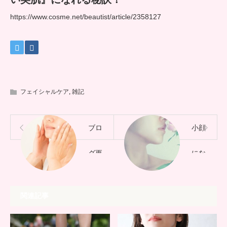
https://www.cosme.net/beautist/article/2358127
フェイシャルケア
,
雑記
ブロ
小顔
グ更
にな
新し
るの
関連記事
まし
は意