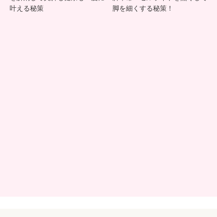
子を
の驚
叶える秘策
脚を細くする秘策！
整え
くべ
心も
き効
身体
果!む
も軽
くみ
くな
解消
る！
から
美肌
まで