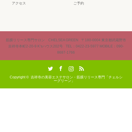
アクセス
ご予約
筋膜リリース専門サロン CHELSEA GREEN
〒180-0004 東京都武蔵野市
吉祥寺本町2-20-9 K’sハウス202号
TEL：0422-23-5977 MOBILE：090-
8687-1766
Twitter
Facebook
Instagram
RSS
Copyright ©
吉祥寺の美容エステサロン・筋膜リリース専門「チェルシ
ーグリーン」