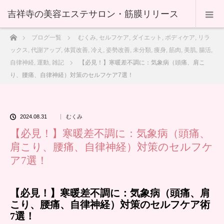
ホーム
ブログ一覧
むくみ
,
セルフケア
,
ダイエット
,
ボディケア
,
リラ
ックス
,
代謝アップ
,
体質改善
,
冷え
,
姿勢改善
,
未分類
,
痩身
,
筋肉
,
美肌
,
腸活
,
自律神経
,
運動
,
雑記
【必見！】寒暖差不調に：気象病（頭痛、肩こ
り、腰痛、自律神経）対策のセルフケア7選！
2024.08.31
むくみ
【必見！】寒暖差不調に：気象病（頭痛、
肩こり、腰痛、自律神経）対策のセルフケ
ア7選！
【必見！】寒暖差不調に：気象病（頭痛、肩
こり、腰痛、自律神経）対策のセルフケア術
7選！