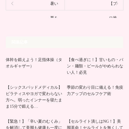
暑い
【プ
夏を
ロ推
乗り
奨！】
関連記事
切ろ
リン
体幹を鍛えよう！足指体操（タ
【食べ過ぎに！】甘いもの・パ
う！
パマ
オルギャザー）
ン・麺類・ビールがやめられな
い人！必見
新腸
ッサ
【シックスパッドメディカル】
季節の変わり目に備える！免疫
活で
ー
ピラティスやヨガで変わらない
力アップのセルフケア術
方へ。弱ったインナーを寝たま
お腹
ジ：
ま15分で鍛える…
の調
５つ
【緊急！】「辛い夏のむくみ」
【セルライト潰しはNG！】美
を解消して美脚も健康も一度に
脚革命！セルライトを無くして